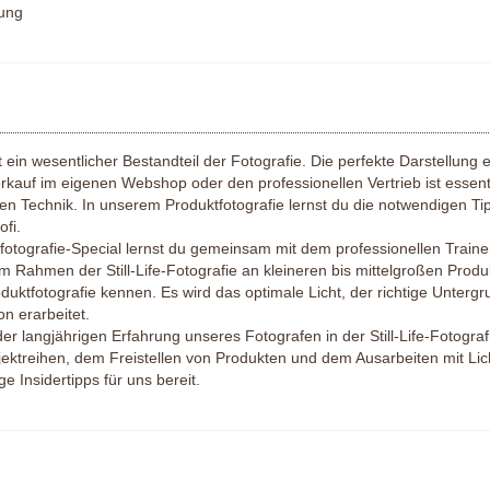
ung
t ein wesentlicher Bestandteil der Fotografie. Die perfekte Darstellung 
rkauf im eigenen Webshop oder den professionellen Vertrieb ist essent
en Technik. In unserem Produktfotografie lernst du die notwendigen Ti
ofi.
fotografie-Special lernst du gemeinsam mit dem professionellen Train
m Rahmen der Still-Life-Fotografie an kleineren bis mittelgroßen Produ
uktfotografie kennen. Es wird das optimale Licht, der richtige Untergr
on erarbeitet.
der langjährigen Erfahrung unseres Fotografen in der Still-Life-Fotograf
ektreihen, dem Freistellen von Produkten und dem Ausarbeiten mit Lich
ge Insidertipps für uns bereit.