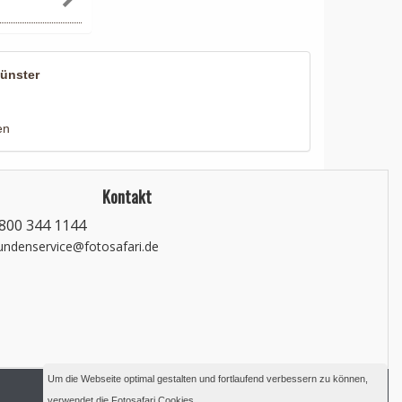
Münster
en
Kontakt
800 344 1144
undenservice@fotosafari.de
Um die Webseite optimal gestalten und fortlaufend verbessern zu können,
verwendet die Fotosafari Cookies.