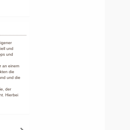
eigener
iell und
pps und
er an einem
kten die
und und die
ie, der
t. Hierbei