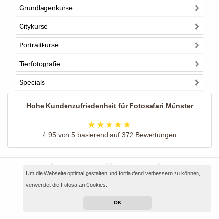
Grundlagenkurse
Citykurse
Portraitkurse
Tierfotografie
Specials
Hohe Kundenzufriedenheit für
Fotosafari Münster
4.95
von
5
basierend auf
372
Bewertungen
Anrufen
E-Mail
Um die Webseite optimal gestalten und fortlaufend verbessern zu können,
verwendet die Fotosafari Cookies.
Impressum
AGB
FAQ
OK
Bildnachweise
Datenschutz